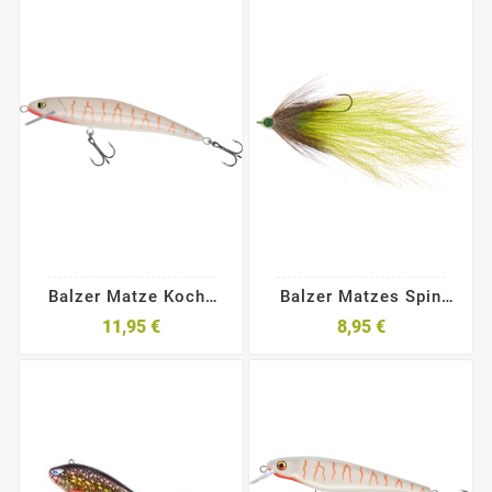
Balzer Matze Kochs
Balzer Matzes Spin
ZANDER UV Booster
Streamer
11,95 €
8,95 €
2.0