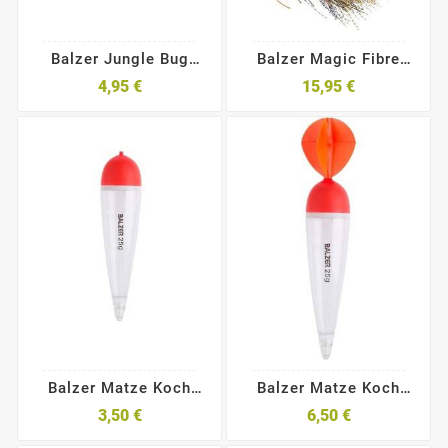
Balzer Jungle Bug
Balzer Magic Fibre
8cm
Lure
4,95 €
15,95 €
Balzer Matze Koch
Balzer Matze Koch
Hechtpose Spezial
Segelhechtpose
3,50 €
6,50 €
Spezial