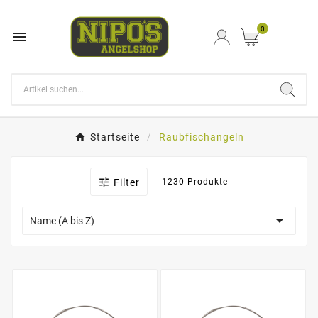
0

Startseite
Raubfischangeln

Filter
1230 Produkte

Name (A bis Z)