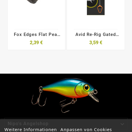
Fox Edges Flat Pear
Avid Re-Rig Gated
Lead
Needle
2,39 €
3,59 €

Nipo's Angelshop
Weitere Informationen
Anpassen von Cookies