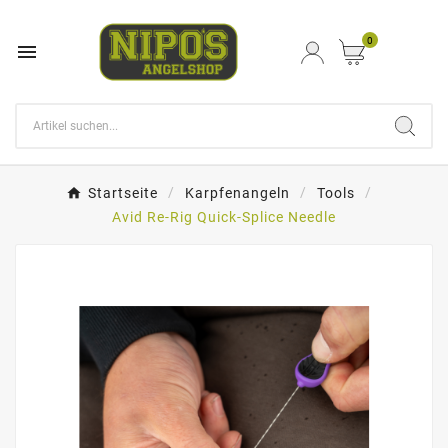
0

Startseite
Karpfenangeln
Tools
Avid Re-Rig Quick-Splice Needle