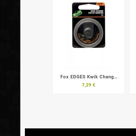
Fox EDGES Kwik Change
Pop Up Weights
7,29 €