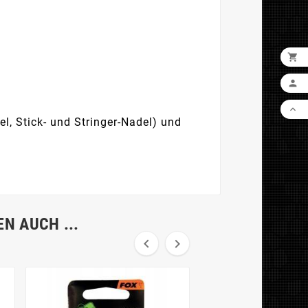



l, Stick- und Stringer-Nadel) und
N AUCH ...

