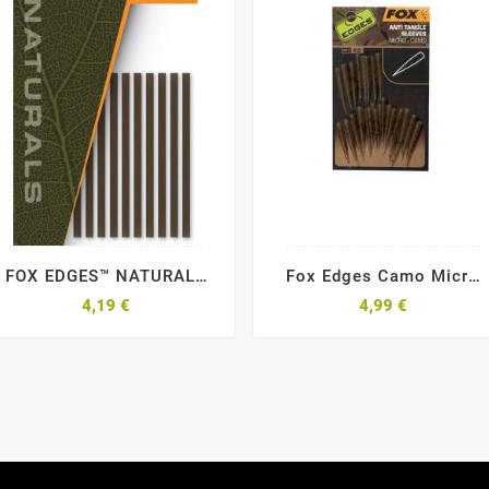
FOX EDGES™ NATURALS
Fox Edges Camo Micro
SHRINK TUBE
Anti Tangle Sleeves
4,19 €
4,99 €